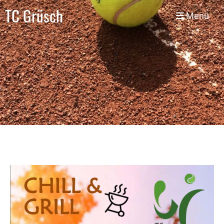
TC Grüsch
Menü