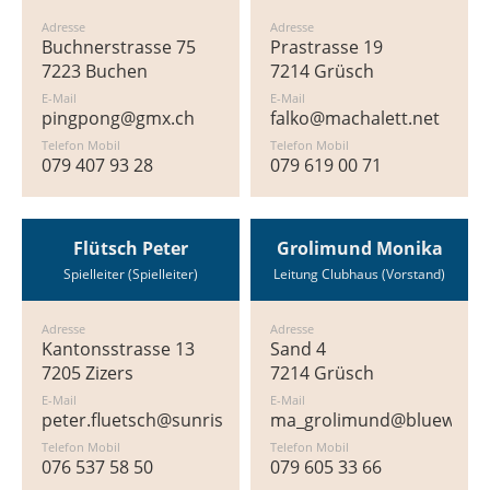
Adresse
Adresse
Buchnerstrasse 75
Prastrasse 19
7223 Buchen
7214 Grüsch
E-Mail
E-Mail
pingpong@gmx.ch
falko@machalett.net
Telefon Mobil
Telefon Mobil
079 407 93 28
079 619 00 71
Flütsch Peter
Grolimund Monika
Spielleiter (Spielleiter)
Leitung Clubhaus (Vorstand)
Adresse
Adresse
Kantonsstrasse 13
Sand 4
7205 Zizers
7214 Grüsch
E-Mail
E-Mail
peter.fluetsch@sunrise.ch
ma_grolimund@bluewin.c
Telefon Mobil
Telefon Mobil
076 537 58 50
079 605 33 66