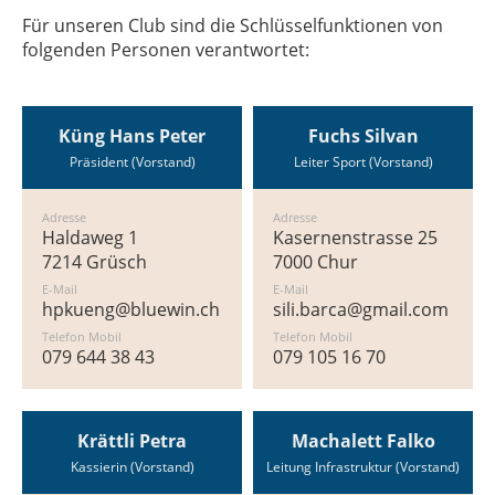
Für unseren Club sind die Schlüsselfunktionen von
folgenden Personen verantwortet:
Küng Hans Peter
Fuchs Silvan
Präsident (Vorstand)
Leiter Sport (Vorstand)
Adresse
Adresse
Haldaweg 1
Kasernenstrasse 25
7214 Grüsch
7000 Chur
E-Mail
E-Mail
hpkueng@bluewin.ch
sili.barca@gmail.com
Telefon Mobil
Telefon Mobil
079 644 38 43
079 105 16 70
Krättli Petra
Machalett Falko
Kassierin (Vorstand)
Leitung Infrastruktur (Vorstand)