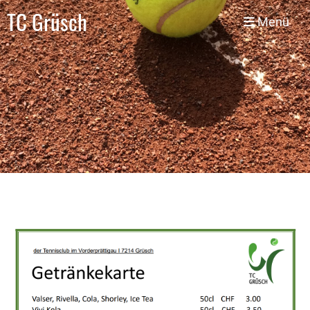
TC Grüsch
Menü